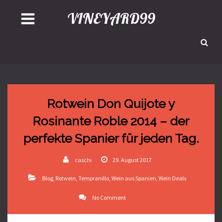
VINEYARD99
Rotwein Don Quijote y
Rosinante Roble 2014 – der
perfekte Spanier für jeden Tag.
caschi
29. August 2017
Blog
,
Rotwein
,
Tempranillo
,
Wein aus Spanien
,
Wein Deals
No Comment