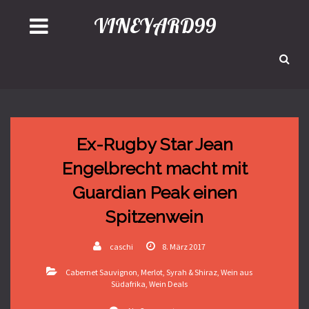
VINEYARD99
Ex-Rugby Star Jean
Engelbrecht macht mit
Guardian Peak einen
Spitzenwein
caschi
8. März 2017
Cabernet Sauvignon
,
Merlot
,
Syrah & Shiraz
,
Wein aus
Südafrika
,
Wein Deals