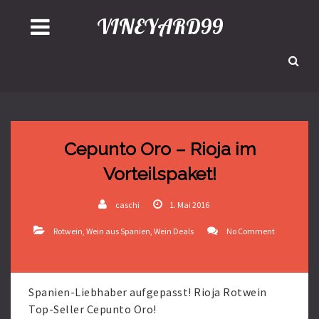
VINEYARD99
Cepunto Oro – Rioja im
Vorteilspaket!
caschi
1. Mai 2016
Rotwein
,
Wein aus Spanien
,
Wein Deals
No Comment
Spanien-Liebhaber aufgepasst! Rioja Rotwein
Top-Seller Cepunto Oro!