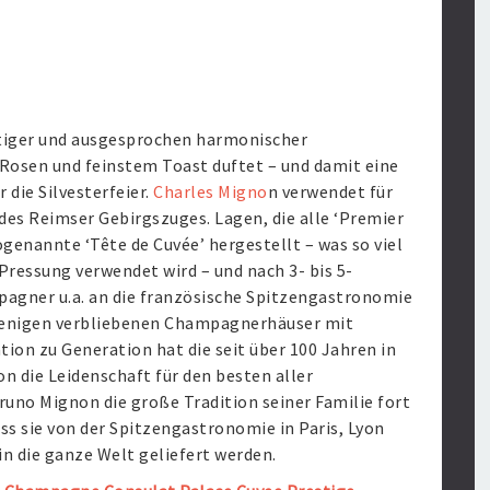
chtiger und ausgesprochen harmonischer
 Rosen und feinstem Toast duftet – und damit eine
ie Silvesterfeier.
Charles Migno
n verwendet für
des Reimser Gebirgszuges. Lagen, die alle ‘Premier
 sogenannte ‘Tête de Cuvée’ hergestellt – was so viel
 Pressung verwendet wird – und nach 3- bis 5-
pagner u.a. an die französische Spitzengastronomie
 wenigen verbliebenen Champagnerhäuser mit
ion zu Generation hat die seit über 100 Jahren in
 die Leidenschaft für den besten aller
uno Mignon die große Tradition seiner Familie fort
ss sie von der Spitzengastronomie in Paris, Lyon
n die ganze Welt geliefert werden.