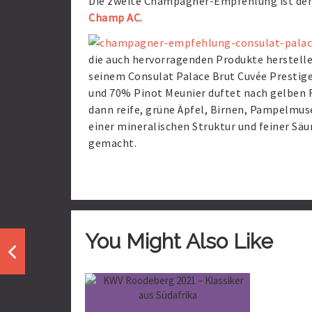
Die zweite Champagner-Empfehlung ist de
Champ AC.
die auch hervorragenden Produkte herstellen
seinem Consulat Palace Brut Cuvée Prestig
und 70% Pinot Meunier duftet nach gelben
dann reife, grüne Äpfel, Birnen, Pampelmuse
einer mineralischen Struktur und feiner Säur
gemacht.
You Might Also Like