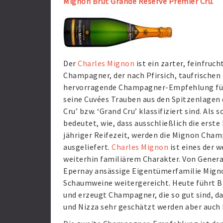
Mignon Brut Grande Reserve Premier Cru
.
Der
Charles Mignon
ist ein zarter, feinfru
Champagner, der nach Pfirsich, taufrischen
hervorragende Champagner-Empfehlung für d
seine Cuvées Trauben aus den Spitzenlagen 
Cru’ bzw. ‘Grand Cru’ klassifiziert sind. Als
bedeutet, wie, dass ausschließlich die erste
jähriger Reifezeit, werden die Mignon Cham
ausgeliefert.
Charles Mignon
ist eines der
weiterhin familiärem Charakter. Von Generat
Epernay ansässige Eigentümerfamilie Mignon
Schaumweine weitergereicht. Heute führt Br
und erzeugt Champagner, die so gut sind, da
und Nizza sehr geschätzt werden aber auch i