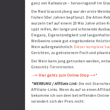
ganz viel Kalkwürze – hervorragend! Im Glas
Die Ried Grassnitzberg war der erste Weinb
frühen 50er Jahren bepflanzt. Die Alten Re
wurzeln tief auf einem 20 Mio Jahre alten Ko
spät reifen, der lange und schonende Ausba
Eleganz, Eigenständigkeit und langanhalten
Weißweins sowie gut eingebundene Holztön
Wein außergewöhnlich.
Dieser komplexe Sa
Gerichten, zu gebratenem Fisch und pikant
Der Wein kann jung getrunken werden, entwic
Grassnitz-Terroirnoten.
–
–> Hier gehts zum Online Shop —>*
*WERBUNG / Affiliate Link
:
Die mit Sternche
Affiliate-Links. Wenn du auf so einen Affilia
bekomme ich von dem betreffenden Online-S
verändert sich der Preis nicht.