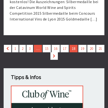
kostenlos! Die Auszeichnungen: Silbermedaille bei
der Catavinum World Wine and Spirits
Competition 2015 Silbermedaille beim Concours
International Vins de Lyon 2015 Goldmedaille […]
Read
More
1
2
3
…
15
16
17
18
19
20
21
Tipps & Infos