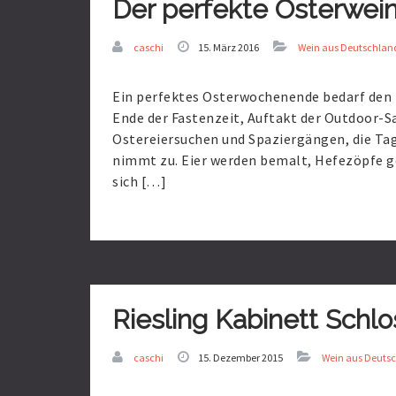
Der perfekte Osterwein
caschi
15. März 2016
Wein aus Deutschlan
Ein perfektes Osterwochenende bedarf den r
Ende der Fastenzeit, Auftakt der Outdoor-S
Ostereiersuchen und Spaziergängen, die Tag
nimmt zu. Eier werden bemalt, Hefezöpfe g
sich […]
Read
More
Riesling Kabinett Schlo
caschi
15. Dezember 2015
Wein aus Deuts