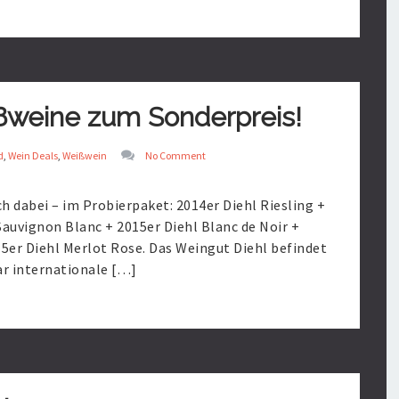
ißweine zum Sonderpreis!
d
,
Wein Deals
,
Weißwein
No Comment
ch dabei – im Probierpaket: 2014er Diehl Riesling +
Sauvignon Blanc + 2015er Diehl Blanc de Noir +
15er Diehl Merlot Rose. Das Weingut Diehl befindet
gar internationale […]