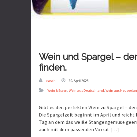
Wein und Spargel – de
finden.
caschi
20. April 2023
Wein & Essen
,
Wein aus Deutschland
,
Wein aus Neuseela
Gibt es den perfekten Wein zu Spargel – den
Die Spargelzeit beginnt im April und reicht 
Tag an dem das weiße Stangengemüse geernte
auch mit dem passenden Vorrat […]