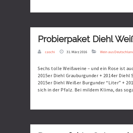
Read
More
Probierpaket Diehl We
caschi
31. März 2016
Wein aus Deutschlan
Sechs tolle Weißweine – und ein Rose ist au
2015er Diehl Grauburgunder + 2014er Diehl 
2015er Diehl Weißer Burgunder “Liter” + 20
sich in der Pfalz. Bei mildem Klima, das so
Read
More