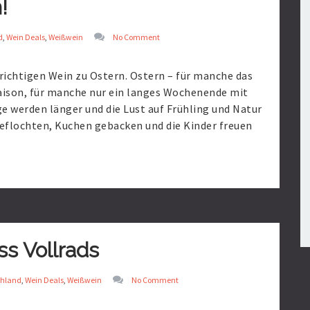
!
d
,
Wein Deals
,
Weißwein
No Comment
ichtigen Wein zu Ostern. Ostern – für manche das
aison, für manche nur ein langes Wochenende mit
e werden länger und die Lust auf Frühling und Natur
eflochten, Kuchen gebacken und die Kinder freuen
ss Vollrads
chland
,
Wein Deals
,
Weißwein
No Comment