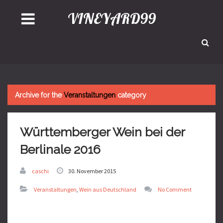
VINEYARD99
Archive for the
Veranstaltungen
category
Württemberger Wein bei der
Berlinale 2016
caschi
30. November 2015
Veranstaltungen
,
Wein aus Deutschland
No Comment