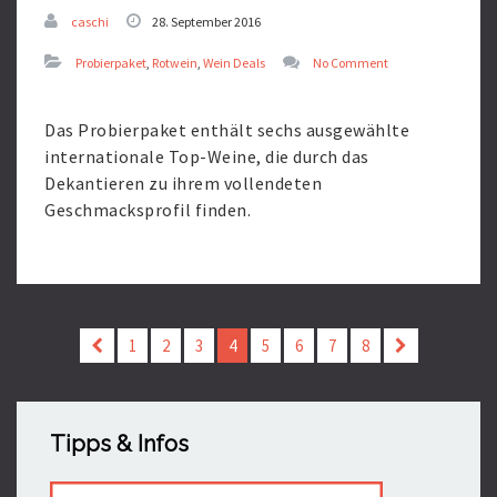
caschi
28. September 2016
Probierpaket
,
Rotwein
,
Wein Deals
No Comment
Das Probierpaket enthält sechs ausgewählte
internationale Top-Weine, die durch das
Dekantieren zu ihrem vollendeten
Geschmacksprofil finden.
Read
More
1
2
3
4
5
6
7
8
Tipps & Infos