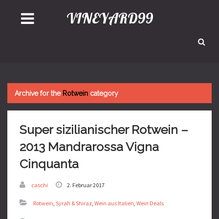
VINEYARD99
Archive for the
Rotwein
category
Super sizilianischer Rotwein –
2013 Mandrarossa Vigna
Cinquanta
caschi
2. Februar 2017
Rotwein
,
Syrah & Shiraz
,
Wein aus Italien
,
Wein Deals