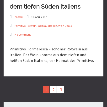
dem tiefen Süden Italiens
caschi
18. April 2017
Primitivo
,
Rotwein
,
Wein aus Italien
,
Wein Deals
No Comment
Primitivo Tormaresca – schöner Rotwein aus
Italien. Der Wein kommt aus dem tiefen und
heißen Süden Italiens, der Heimat des Primitivo.
Read
More
1
2