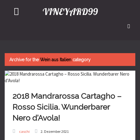
VINEYARD99
Archive for the
Wein aus Italien
category
2018 Mandrarossa Cartagho –
Rosso Sicilia. Wunderbarer
Nero d’Avola!
caschi
2. Dezember 2021