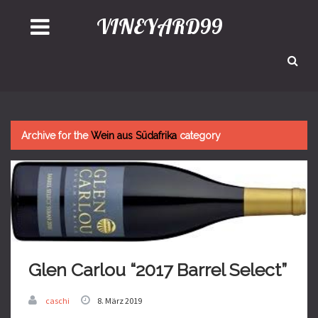
VINEYARD99
Archive for the
Wein aus Südafrika
category
Glen Carlou “2017 Barrel Select”
caschi
8. März 2019