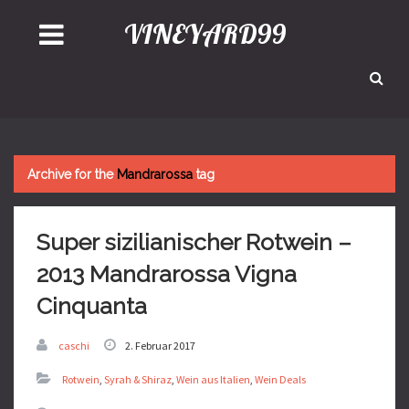
VINEYARD99
Archive for the
Mandrarossa
tag
Super sizilianischer Rotwein –
2013 Mandrarossa Vigna
Cinquanta
caschi
2. Februar 2017
Rotwein
,
Syrah & Shiraz
,
Wein aus Italien
,
Wein Deals