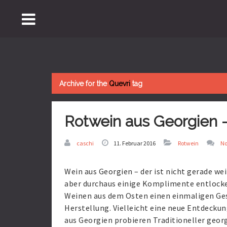
Archive for the
Quevri
tag
Rotwein aus Georgien 
caschi
11. Februar 2016
Rotwein
N
Wein aus Georgien – der ist nicht gerade wei
aber durchaus einige Komplimente entlocke
Weinen aus dem Osten einen einmaligen Ges
Herstellung. Vielleicht eine neue Entdeck
aus Georgien probieren Traditioneller geo